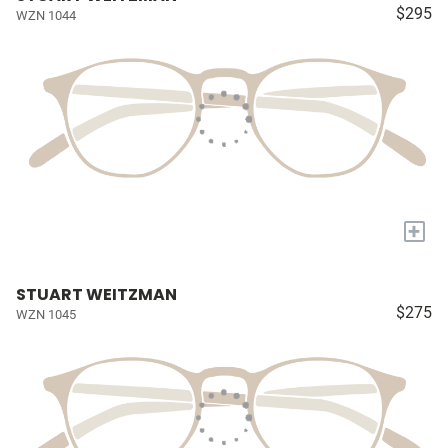
$295
WZN 1044
+
STUART WEITZMAN
$275
WZN 1045