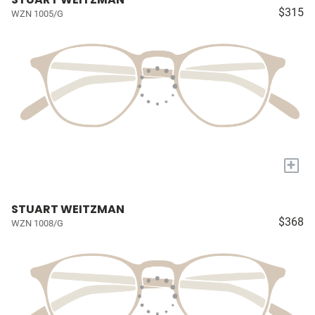
$315
WZN 1005/G
+
STUART WEITZMAN
$368
WZN 1008/G