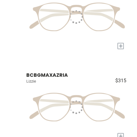
+
BCBGMAXAZRIA
$315
Lizzie
+