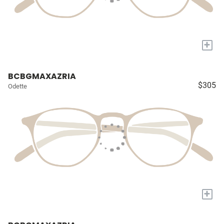
+
BCBGMAXAZRIA
$305
Odette
+