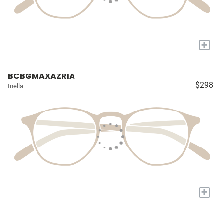
+
BCBGMAXAZRIA
$298
Inella
+