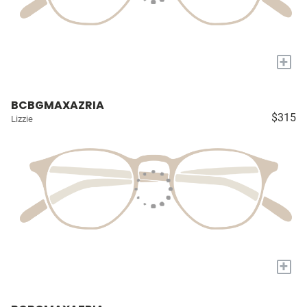
+
BCBGMAXAZRIA
$315
Lizzie
+