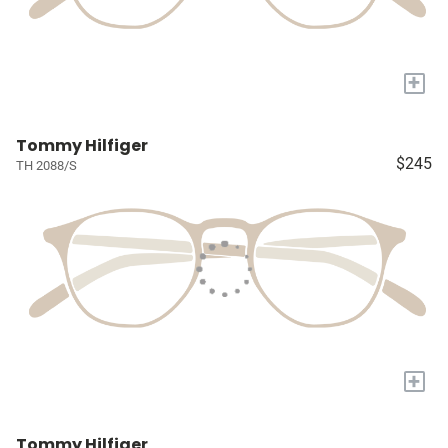
+
Tommy Hilfiger
$245
TH 2088/S
+
Tommy Hilfiger