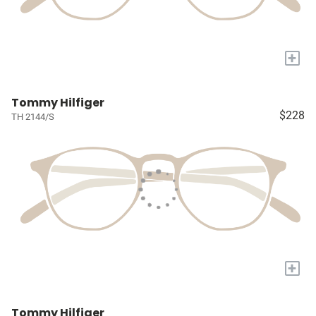
+
Tommy Hilfiger
$228
TH 2144/S
+
Tommy Hilfiger