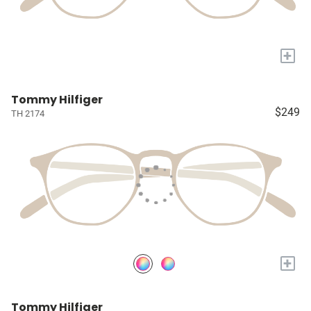
+
Tommy Hilfiger
$249
TH 2174
+
Tommy Hilfiger