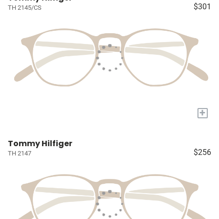
$301
TH 2145/CS
+
Tommy Hilfiger
$256
TH 2147