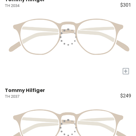
$301
TH 2034
+
Tommy Hilfiger
$249
TH 2037