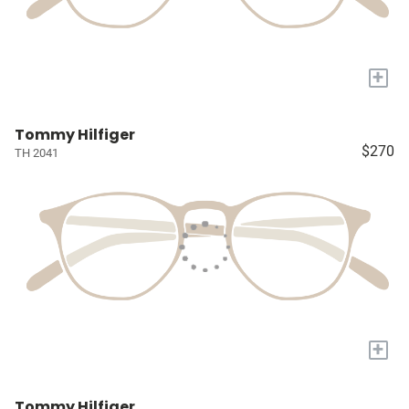
+
Tommy Hilfiger
$270
TH 2041
+
Tommy Hilfiger