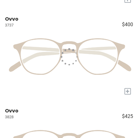
Ovvo
$400
3737
+
Ovvo
$425
3828