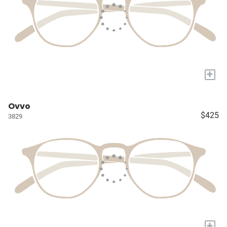
+
Ovvo
$425
3829
+