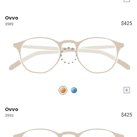
Ovvo
$425
3989
+
Ovvo
$425
3993