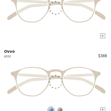
+
Ovvo
$388
6050
+