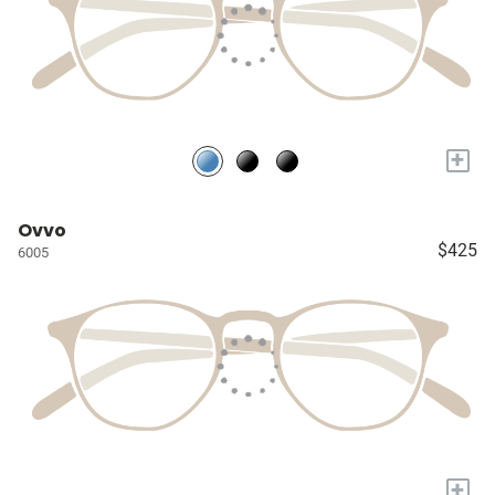
+
Ovvo
$425
6005
+