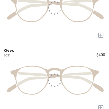
+
Ovvo
$400
6031
+