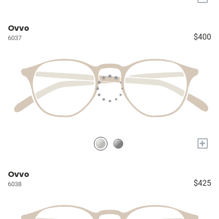
Ovvo
$400
6037
+
Ovvo
$425
6038