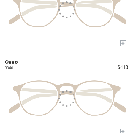
+
Ovvo
$413
3946
+