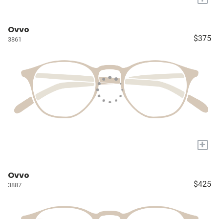
Ovvo
$375
3861
+
Ovvo
$425
3887