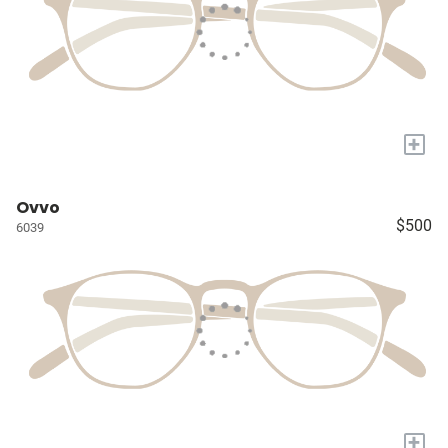
+
Ovvo
$500
6039
+