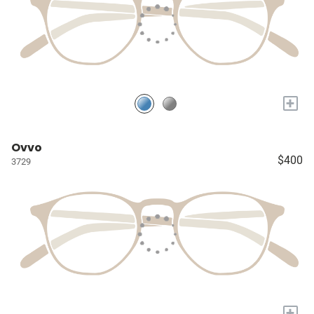
+
Ovvo
$400
3729
+