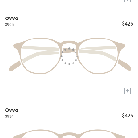
Ovvo
$425
3905
+
Ovvo
$425
3934