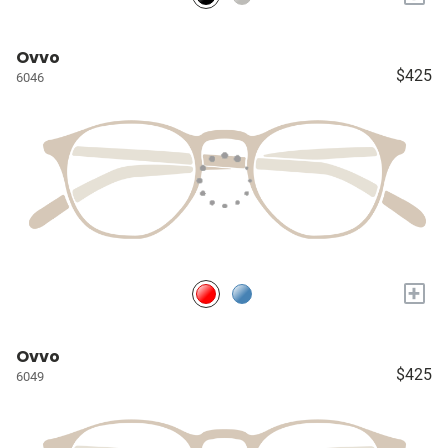
Ovvo
$425
6046
+
Ovvo
$425
6049