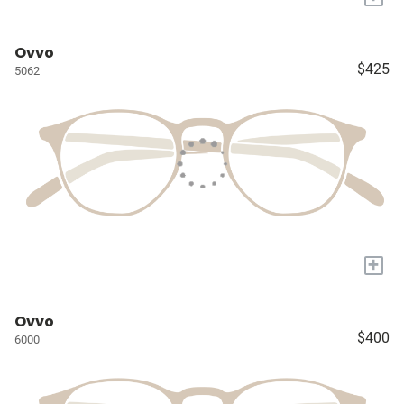
Ovvo
$425
5062
+
Ovvo
$400
6000