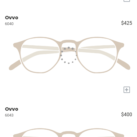
Ovvo
$425
6040
+
Ovvo
$400
6043