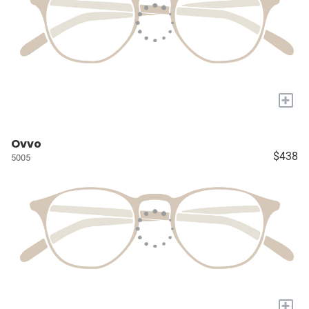
+
Ovvo
$438
5005
+