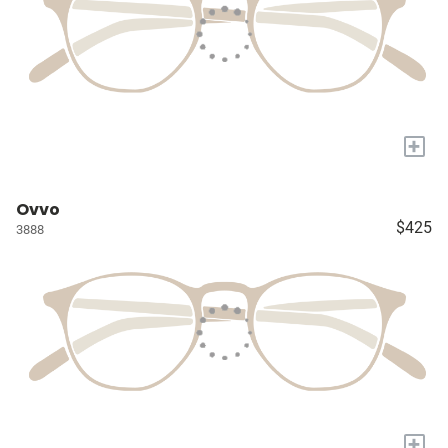
+
Ovvo
$425
3888
+