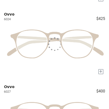
Ovvo
$425
6024
+
Ovvo
$400
6027