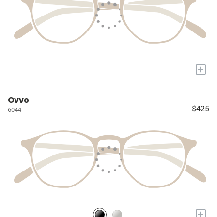
+
Ovvo
$425
6044
+