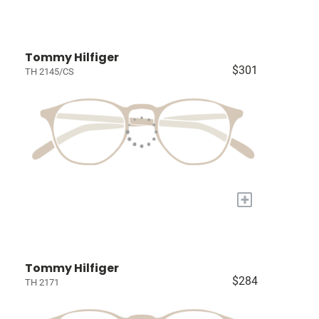
Tommy Hilfiger
$301
TH 2145/CS
+
Tommy Hilfiger
$284
TH 2171