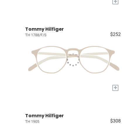
+
Tommy Hilfiger
$252
TH 1788/F/S
+
Tommy Hilfiger
$308
TH 1905