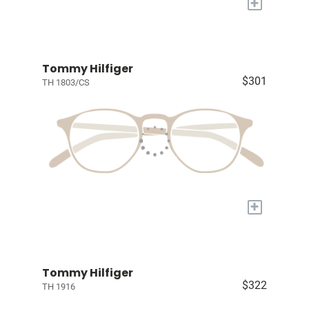
+
Tommy Hilfiger
$301
TH 1803/CS
+
Tommy Hilfiger
$322
TH 1916